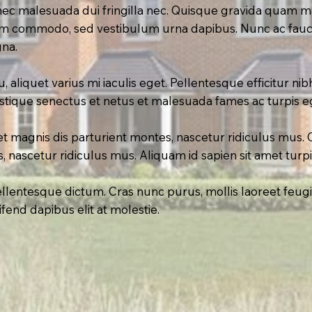
nec malesuada dui fringilla nec. Quisque gravida quam mas
diam commodo, sed vestibulum urna dapibus. Nunc ac fauc
gna.
aliquet varius mi iaculis eget. Pellentesque efficitur nibh 
istique senectus et netus et malesuada fames ac turpis e
et magnis dis parturient montes, nascetur ridiculus mus. 
, nascetur ridiculus mus. Aliquam id sapien sit amet turpi
entesque dictum. Cras nunc purus, mollis laoreet feugi
leifend dapibus elit at molestie.