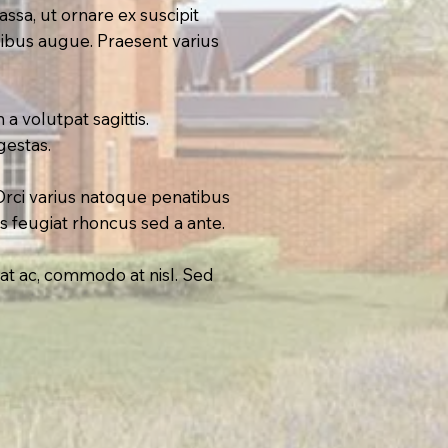
sa, ut ornare ex suscipit
ibus augue. Praesent varius
a volutpat sagittis.
gestas.
Orci varius natoque penatibus
s feugiat rhoncus sed a ante.
at ac, commodo at nisl. Sed