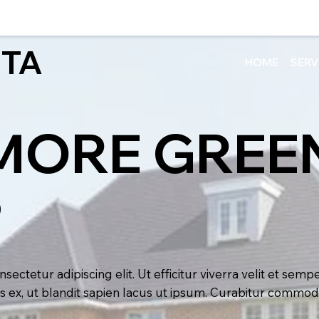
TA
HOME
SERV
ORE GREEN
D
ectetur adipiscing elit. Ut efficitur viverra velit et semp
us ex, ut blandit sapien lacus ut ipsum. Curabitur commod