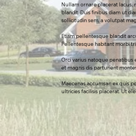
Nullam ornare placerat lacus, 
blandit. Duis finibus diam ut 
sollicitudin sem, a volutpat ma
Etiam pellentesque blandit arcu, 
Pellentesque habitant morbi tr
Orci varius natoque penatibus 
et magnis dis parturient montes
Maecenas accumsan ex quis pell
ultricies facilisis placerat. Ut e