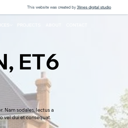
This website was created by
3lines digital studio
ICES
PROJECTS
ABOUT
CONTACT
, ET6
er. Nam sodales, lectus a
o vel dui et consequat.