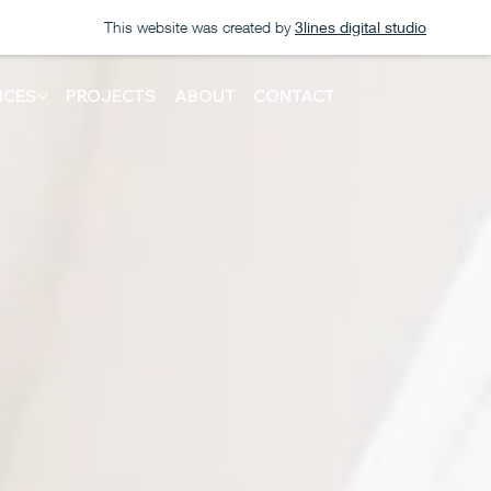
This website was created by
3lines digital studio
ICES
PROJECTS
ABOUT
CONTACT