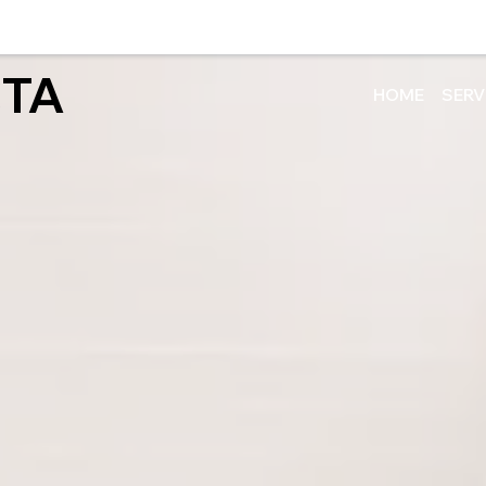
TA
HOME
SERV