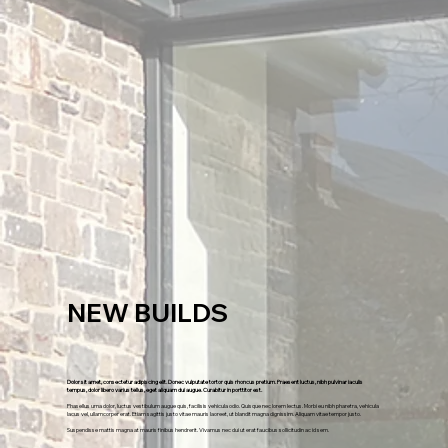
NEW BUILDS
Dolor sit amet, consectetur adipiscing elit. Donec vulputate tortor quis rhoncus pretium. Praesent luctus, nibh pulvinar iaculis
tempus, dolor libero varius tellus, eget aliquam dui augue. Curabitur in porttitor est.
Phasellus urna dolor, luctus vestibulum augue quis, facilisis vehicula odio. Quisque nec lorem lectus. Morbi eu nibh pharetra, vehicula
lacus vel, ullamcorper erat. Etiam sagittis justo vitae mauris laoreet, ut blandit magna dignissim. Aliquam vitae tempor justo.
Suspendisse mattis magna at mauris finibus hendrerit. Vivamus nec dui ut erat faucibus sollicitudin ac id sem.