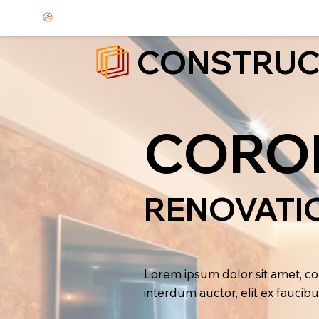
CONSTRUC
CORON
RENOVATI
Lorem ipsum dolor sit amet, cons
interdum auctor, elit ex faucib