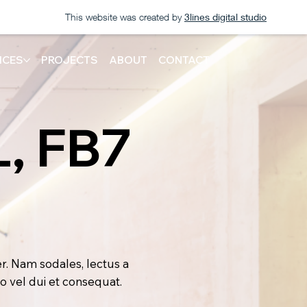
This website was created by
3lines digital studio
ICES
PROJECTS
ABOUT
CONTACT
, FB7
er. Nam sodales, lectus a
o vel dui et consequat.