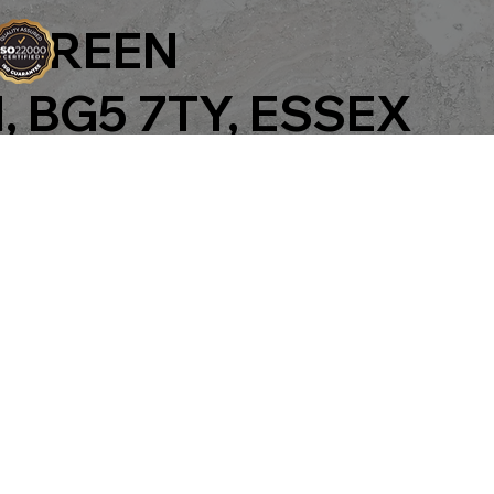
 GREEN
 BG5 7TY, ESSEX
abc
TA