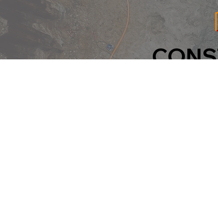
CONS
ph
em
©