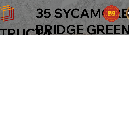
35 SYCAMORE
BRIDGE GREEN,
TRUCTA
one: 017 45678901
ail: info@yourname.
 2026 by CONSTRUC