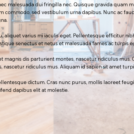
nec malesuada dui fringilla nec. Quisque gravida quam mas
diam commodo, sed vestibulum urna dapibus. Nunc ac fauc
gna.
aliquet varius mi iaculis eget. Pellentesque efficitur nibh 
istique senectus et netus et malesuada fames ac turpis e
et magnis dis parturient montes, nascetur ridiculus mus. 
, nascetur ridiculus mus. Aliquam id sapien sit amet turpi
entesque dictum. Cras nunc purus, mollis laoreet feugi
leifend dapibus elit at molestie.