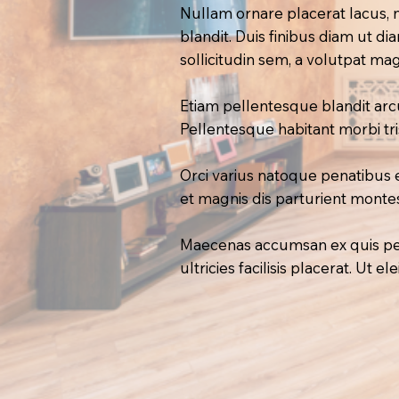
Nullam ornare placerat lacus, 
blandit. Duis finibus diam ut 
sollicitudin sem, a volutpat ma
Etiam pellentesque blandit arcu, 
Pellentesque habitant morbi tr
Orci varius natoque penatibus 
et magnis dis parturient montes
Maecenas accumsan ex quis pell
ultricies facilisis placerat. Ut e