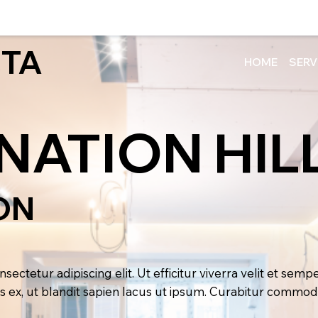
TA
HOME
SERV
ATION HILL
ON
ectetur adipiscing elit. Ut efficitur viverra velit et semp
us ex, ut blandit sapien lacus ut ipsum. Curabitur commod